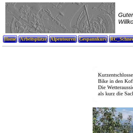
Guter
Willk
Home
Arbeitsplätze
Alpentouren
Gespannkurs
RC_Schnee
Kurzentschlosse
Bike in den Ko
Die Wetteraussi
als kurz die Sa