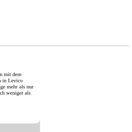
e
en mit dem
h in Levico
age mehr als nur
ch weniger als