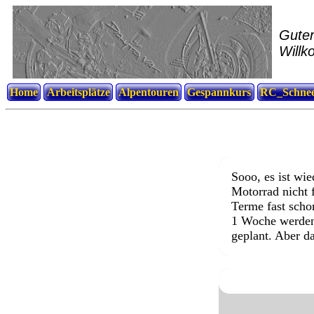
Guter
Willk
Home
Arbeitsplätze
Alpentouren
Gespannkurs
RC_Schnee
Sooo, es ist wie
Motorrad nicht 
Terme fast scho
1 Woche werden.
geplant. Aber d