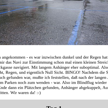
 angekommen - es war inzwischen dunkel und der Regen hat 
 mir das Navi zur Einstimmung schon mal einen kleinen Streic
ckgasse navigiert. Mit langem Anhänger eher suboptimal. Als
t, Regen, und eigentlich Null Sicht. BINGO! Nachdem die St
uch gefunden war, mußte ich feststellen, daß nach der langen 
um Parken noch zum wenden - war. Also im Blindflug wieder
nde dann ein Plätzchen gefunden, Anhänger abgekuppelt, Au
tten. Wir waren da! :-)