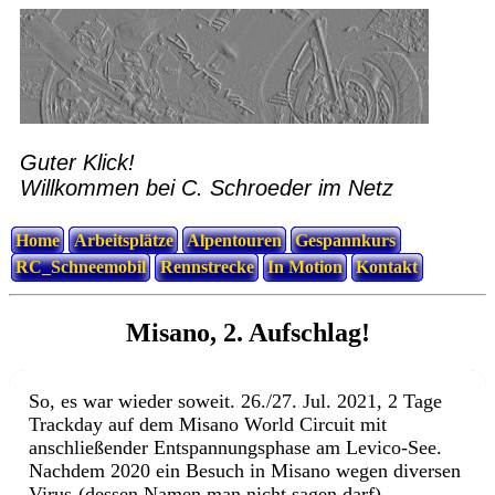
Guter Klick!
Willkommen bei C. Schroeder im Netz
Home
Arbeitsplätze
Alpentouren
Gespannkurs
RC_Schneemobil
Rennstrecke
In Motion
Kontakt
Misano, 2. Aufschlag!
So, es war wieder soweit. 26./27. Jul. 2021, 2 Tage
Trackday auf dem Misano World Circuit mit
anschließender Entspannungsphase am Levico-See.
Nachdem 2020 ein Besuch in Misano wegen diversen
Virus-(dessen Namen man nicht sagen darf)